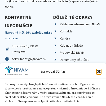
na školách, neformálne vzdelávanie mládeže či správa knižničného
fondu.
KONTAKTNÉ
DÔLEŽITÉ ODKAZY
Základné informácie o NIVaM
INFORMÁCIE
Kontakty
Národný inštitút vzdelávania a
mládeže
Kariéra
Kde nás nájdete
Stromová 1, 831 01
Bratislava
Pracoviská NIVaM
sekretariat.gr@nivam.sk
Dokumenty inštitúcie
IČO: 00164348
Knižnica
Spravovať Súhlas
DIČ: 2020798714
Na poskytovanie tých najlepších skúseností používame technológie, ako sú
súbory cookie na ukladanie a/alebo prístup k informáciám o zariadení. Súhlas s
týmito technológiami nám umožní spracovávať údaje, ako je správanie pri
prehliadaní alebo jedinečné ID na tejto stránke. Nesúhlas alebo odvolanie
Zásady ochrany súkromia
súhlasu môže nepriaznivo ovplyvniť určité vlastnosti a funkcie.