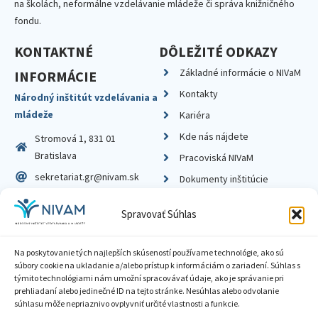
na školách, neformálne vzdelávanie mládeže či správa knižničného
fondu.
KONTAKTNÉ
DÔLEŽITÉ ODKAZY
Základné informácie o NIVaM
INFORMÁCIE
Kontakty
Národný inštitút vzdelávania a
mládeže
Kariéra
Kde nás nájdete
Stromová 1, 831 01
Bratislava
Pracoviská NIVaM
sekretariat.gr@nivam.sk
Dokumenty inštitúcie
IČO: 00164348
Knižnica
Spravovať Súhlas
DIČ: 2020798714
Na poskytovanie tých najlepších skúseností používame technológie, ako sú
súbory cookie na ukladanie a/alebo prístup k informáciám o zariadení. Súhlas s
týmito technológiami nám umožní spracovávať údaje, ako je správanie pri
prehliadaní alebo jedinečné ID na tejto stránke. Nesúhlas alebo odvolanie
Zásady ochrany súkromia
súhlasu môže nepriaznivo ovplyvniť určité vlastnosti a funkcie.