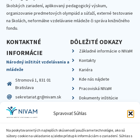
školských zariadení, aplikovaný pedagogický výskum,
organizovanie predmetových olympiád a súťaží, externé testovanie
na školách, neformálne vzdelávanie mládeže či správa knižničného
fondu.
KONTAKTNÉ
DÔLEŽITÉ ODKAZY
Základné informácie o NIVaM
INFORMÁCIE
Kontakty
Národný inštitút vzdelávania a
mládeže
Kariéra
Kde nás nájdete
Stromová 1, 831 01
Bratislava
Pracoviská NIVaM
sekretariat.gr@nivam.sk
Dokumenty inštitúcie
IČO: 00164348
Knižnica
Spravovať Súhlas
DIČ: 2020798714
Na poskytovanie tých najlepších skúseností používame technológie, ako sú
súbory cookie na ukladanie a/alebo prístup k informáciám o zariadení. Súhlas s