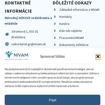
KONTAKTNÉ
DÔLEŽITÉ ODKAZY
Základné informácie o NIVaM
INFORMÁCIE
Kontakty
Národný inštitút vzdelávania a
mládeže
Kariéra
Kde nás nájdete
Stromová 1, 831 01
Bratislava
Pracoviská NIVaM
sekretariat.gr@nivam.sk
Dokumenty inštitúcie
IČO: 00164348
Knižnica
Spravovať Súhlas
DIČ: 2020798714
Na poskytovanie tých najlepších skúseností používame technológie, ako sú
súbory cookie na ukladanie a/alebo prístup k informáciám o zariadení. Súhlas s
týmito technológiami nám umožní spracovávať údaje, ako je správanie pri
prehliadaní alebo jedinečné ID na tejto stránke. Nesúhlas alebo odvolanie
Zásady ochrany súkromia
súhlasu môže nepriaznivo ovplyvniť určité vlastnosti a funkcie.
Vyhlásenie o prístupnosti
Prijať
Sprístupnenie informácií