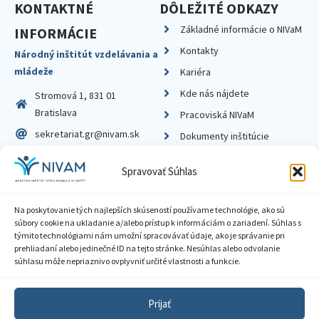
KONTAKTNÉ
DÔLEŽITÉ ODKAZY
Základné informácie o NIVaM
INFORMÁCIE
Kontakty
Národný inštitút vzdelávania a
mládeže
Kariéra
Kde nás nájdete
Stromová 1, 831 01
Bratislava
Pracoviská NIVaM
sekretariat.gr@nivam.sk
Dokumenty inštitúcie
IČO: 00164348
Knižnica
Spravovať Súhlas
DIČ: 2020798714
Na poskytovanie tých najlepších skúseností používame technológie, ako sú
súbory cookie na ukladanie a/alebo prístup k informáciám o zariadení. Súhlas s
týmito technológiami nám umožní spracovávať údaje, ako je správanie pri
prehliadaní alebo jedinečné ID na tejto stránke. Nesúhlas alebo odvolanie
Zásady ochrany súkromia
súhlasu môže nepriaznivo ovplyvniť určité vlastnosti a funkcie.
Vyhlásenie o prístupnosti
Prijať
Sprístupnenie informácií