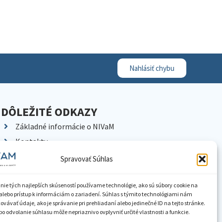
Nahlásiť chybu
DÔLEŽITÉ ODKAZY
Základné informácie o NIVaM
Kontakty
Kariéra
Spravovať Súhlas
Kde nás nájdete
Pracoviská NIVaM
nie tých najlepších skúseností používame technológie, ako sú súbory cookie na
alebo prístup k informáciám o zariadení. Súhlas s týmito technológiami nám
Dokumenty inštitúcie
vávať údaje, ako je správanie pri prehliadaní alebo jedinečné ID na tejto stránke.
o odvolanie súhlasu môže nepriaznivo ovplyvniť určité vlastnosti a funkcie.
Knižnica