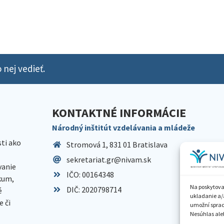
 nej vedieť.
KONTAKTNÉ INFORMÁCIE
Národný inštitút vzdelávania a mládeže
sti ako
Stromová 1, 831 01 Bratislava
sekretariat.gr@nivam.sk
anie
IČO: 00164348
skum,
Na poskytova
DIČ: 2020798714
é
ukladanie a/
 či
umožní spraco
Nesúhlas aleb