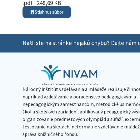
.pdf | 248,69 KB
Stiahnuť súbor
Našli ste na stránke nejakú chybu? Dajte nám o
Národný inštitút vzdelávania a mládeže realizuje činno
napríklad vzdelávanie a poradenstvo pedagogickým a
nepedagogickým zamestnancom, metodické usmerňov
škôl a školských zariadení, aplikovaný pedagogický vý
organizovanie predmetových olympiád a súťaží, extern
testovanie na školách, neformálne vzdelávanie mládeže
správa knižničného fondu.