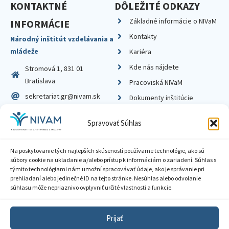
KONTAKTNÉ
DÔLEŽITÉ ODKAZY
Základné informácie o NIVaM
INFORMÁCIE
Kontakty
Národný inštitút vzdelávania a
mládeže
Kariéra
Kde nás nájdete
Stromová 1, 831 01
Bratislava
Pracoviská NIVaM
sekretariat.gr@nivam.sk
Dokumenty inštitúcie
IČO: 00164348
Knižnica
Spravovať Súhlas
DIČ: 2020798714
Na poskytovanie tých najlepších skúseností používame technológie, ako sú
súbory cookie na ukladanie a/alebo prístup k informáciám o zariadení. Súhlas s
týmito technológiami nám umožní spracovávať údaje, ako je správanie pri
prehliadaní alebo jedinečné ID na tejto stránke. Nesúhlas alebo odvolanie
Zásady ochrany súkromia
súhlasu môže nepriaznivo ovplyvniť určité vlastnosti a funkcie.
Vyhlásenie o prístupnosti
Prijať
Sprístupnenie informácií