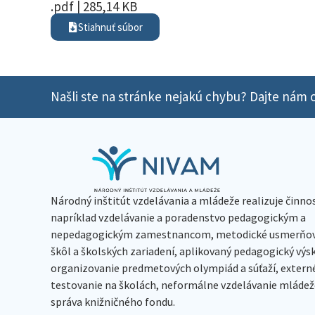
.pdf | 285,14 KB
Stiahnuť súbor
Našli ste na stránke nejakú chybu? Dajte nám o
Národný inštitút vzdelávania a mládeže realizuje činno
napríklad vzdelávanie a poradenstvo pedagogickým a
nepedagogickým zamestnancom, metodické usmerňov
škôl a školských zariadení, aplikovaný pedagogický vý
organizovanie predmetových olympiád a súťaží, extern
testovanie na školách, neformálne vzdelávanie mládeže
správa knižničného fondu.