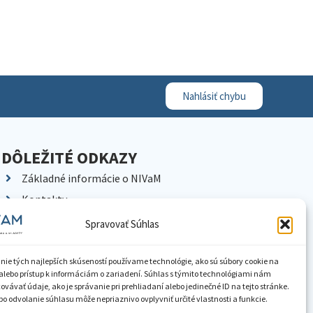
Nahlásiť chybu
DÔLEŽITÉ ODKAZY
Základné informácie o NIVaM
Kontakty
Kariéra
Spravovať Súhlas
Kde nás nájdete
Pracoviská NIVaM
nie tých najlepších skúseností používame technológie, ako sú súbory cookie na
alebo prístup k informáciám o zariadení. Súhlas s týmito technológiami nám
Dokumenty inštitúcie
vávať údaje, ako je správanie pri prehliadaní alebo jedinečné ID na tejto stránke.
o odvolanie súhlasu môže nepriaznivo ovplyvniť určité vlastnosti a funkcie.
Knižnica