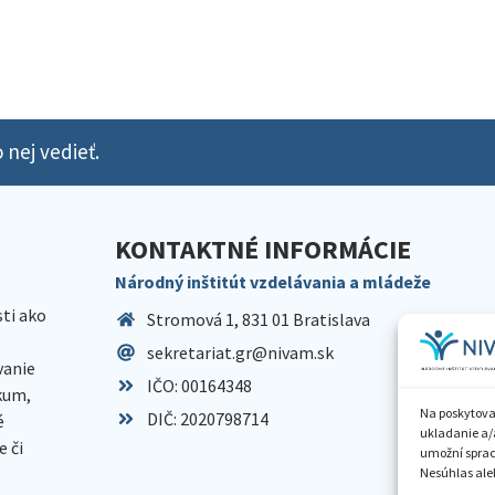
 nej vedieť.
KONTAKTNÉ INFORMÁCIE
Národný inštitút vzdelávania a mládeže
sti ako
Stromová 1, 831 01 Bratislava
sekretariat.gr@nivam.sk
anie
IČO: 00164348
skum,
Na poskytova
DIČ: 2020798714
é
ukladanie a/
 či
umožní spraco
Nesúhlas aleb