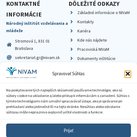
KONTAKTNÉ
DÔLEŽITÉ ODKAZY
Základné informácie o NIVaM
INFORMÁCIE
Kontakty
Národný inštitút vzdelávania a
mládeže
Kariéra
Kde nás nájdete
Stromová 1, 831 01
Bratislava
Pracoviská NIVaM
sekretariat.gr@nivam.sk
Dokumenty inštitúcie
IČO: 00164348
Knižnica
Spravovať Súhlas
DIČ: 2020798714
Na poskytovanie tých najlepších skúseností používame technológie, ako sú
súbory cookie na ukladanie a/alebo prístup k informáciám o zariadení. Súhlas s
týmito technológiami nám umožní spracovávať údaje, ako je správanie pri
prehliadaní alebo jedinečné ID na tejto stránke. Nesúhlas alebo odvolanie
Zásady ochrany súkromia
súhlasu môže nepriaznivo ovplyvniť určité vlastnosti a funkcie.
Vyhlásenie o prístupnosti
Prijať
Sprístupnenie informácií