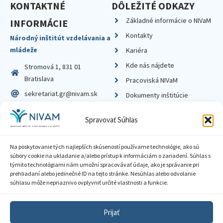
KONTAKTNÉ
DÔLEŽITÉ ODKAZY
Základné informácie o NIVaM
INFORMÁCIE
Kontakty
Národný inštitút vzdelávania a
mládeže
Kariéra
Kde nás nájdete
Stromová 1, 831 01
Bratislava
Pracoviská NIVaM
sekretariat.gr@nivam.sk
Dokumenty inštitúcie
IČO: 00164348
Knižnica
Spravovať Súhlas
DIČ: 2020798714
Na poskytovanie tých najlepších skúseností používame technológie, ako sú
súbory cookie na ukladanie a/alebo prístup k informáciám o zariadení. Súhlas s
týmito technológiami nám umožní spracovávať údaje, ako je správanie pri
prehliadaní alebo jedinečné ID na tejto stránke. Nesúhlas alebo odvolanie
Zásady ochrany súkromia
súhlasu môže nepriaznivo ovplyvniť určité vlastnosti a funkcie.
Vyhlásenie o prístupnosti
Prijať
Sprístupnenie informácií