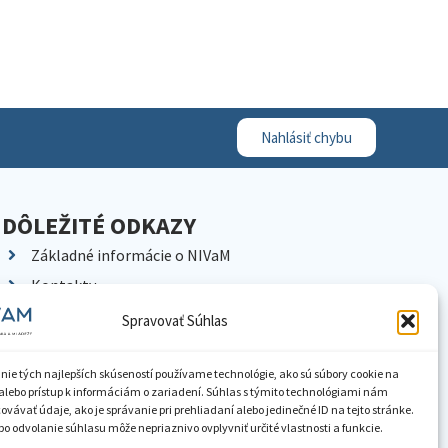
Nahlásiť chybu
DÔLEŽITÉ ODKAZY
Základné informácie o NIVaM
Kontakty
Kariéra
Spravovať Súhlas
Kde nás nájdete
Pracoviská NIVaM
nie tých najlepších skúseností používame technológie, ako sú súbory cookie na
alebo prístup k informáciám o zariadení. Súhlas s týmito technológiami nám
Dokumenty inštitúcie
vávať údaje, ako je správanie pri prehliadaní alebo jedinečné ID na tejto stránke.
o odvolanie súhlasu môže nepriaznivo ovplyvniť určité vlastnosti a funkcie.
Knižnica