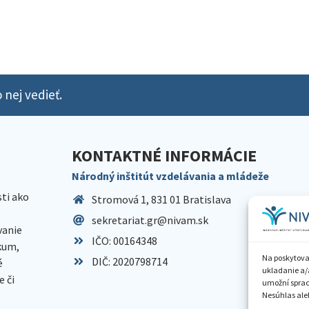
 nej vedieť.
KONTAKTNÉ INFORMÁCIE
Národný inštitút vzdelávania a mládeže
sti ako
Stromová 1, 831 01 Bratislava
sekretariat.gr@nivam.sk
anie
IČO: 00164348
skum,
Na poskytova
DIČ: 2020798714
é
ukladanie a/
 či
umožní spraco
Nesúhlas aleb