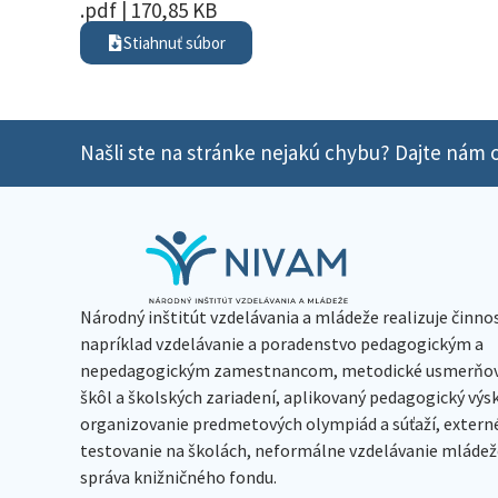
.pdf | 170,85 KB
Stiahnuť súbor
Našli ste na stránke nejakú chybu? Dajte nám o
Národný inštitút vzdelávania a mládeže realizuje činno
napríklad vzdelávanie a poradenstvo pedagogickým a
nepedagogickým zamestnancom, metodické usmerňov
škôl a školských zariadení, aplikovaný pedagogický vý
organizovanie predmetových olympiád a súťaží, extern
testovanie na školách, neformálne vzdelávanie mládeže
správa knižničného fondu.