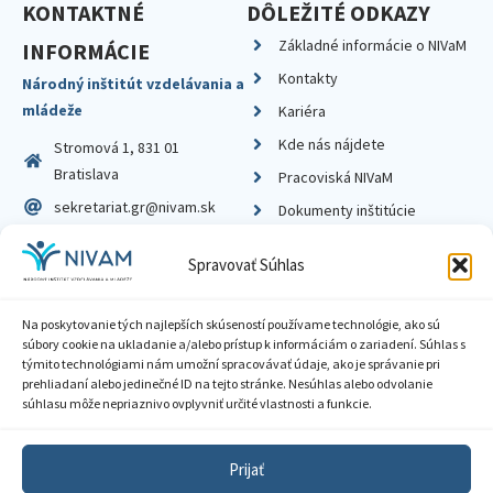
KONTAKTNÉ
DÔLEŽITÉ ODKAZY
Základné informácie o NIVaM
INFORMÁCIE
Kontakty
Národný inštitút vzdelávania a
mládeže
Kariéra
Kde nás nájdete
Stromová 1, 831 01
Bratislava
Pracoviská NIVaM
sekretariat.gr@nivam.sk
Dokumenty inštitúcie
IČO: 00164348
Knižnica
Spravovať Súhlas
DIČ: 2020798714
Na poskytovanie tých najlepších skúseností používame technológie, ako sú
súbory cookie na ukladanie a/alebo prístup k informáciám o zariadení. Súhlas s
týmito technológiami nám umožní spracovávať údaje, ako je správanie pri
prehliadaní alebo jedinečné ID na tejto stránke. Nesúhlas alebo odvolanie
Zásady ochrany súkromia
súhlasu môže nepriaznivo ovplyvniť určité vlastnosti a funkcie.
Vyhlásenie o prístupnosti
Prijať
Sprístupnenie informácií