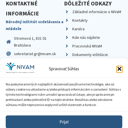
KONTAKTNÉ
DÔLEŽITÉ ODKAZY
Základné informácie o NIVaM
INFORMÁCIE
Kontakty
Národný inštitút vzdelávania a
mládeže
Kariéra
Kde nás nájdete
Stromová 1, 831 01
Bratislava
Pracoviská NIVaM
sekretariat.gr@nivam.sk
Dokumenty inštitúcie
IČO: 00164348
Knižnica
Spravovať Súhlas
DIČ: 2020798714
Na poskytovanie tých najlepších skúseností používame technológie, ako sú
súbory cookie na ukladanie a/alebo prístup k informáciám o zariadení. Súhlas s
týmito technológiami nám umožní spracovávať údaje, ako je správanie pri
prehliadaní alebo jedinečné ID na tejto stránke. Nesúhlas alebo odvolanie
Zásady ochrany súkromia
súhlasu môže nepriaznivo ovplyvniť určité vlastnosti a funkcie.
Vyhlásenie o prístupnosti
Prijať
Sprístupnenie informácií