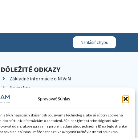
Nahlásiť chybu
DÔLEŽITÉ ODKAZY
Základné informácie o NIVaM
Kontakty
Kariéra
Spravovať Súhlas
Kde nás nájdete
Pracoviská NIVaM
nie tých najlepších skúseností používame technológie, ako sú súbory cookie na
alebo prístup k informáciám o zariadení. Súhlas s týmito technológiami nám
Dokumenty inštitúcie
vávať údaje, ako je správanie pri prehliadaní alebo jedinečné ID na tejto stránke.
o odvolanie súhlasu môže nepriaznivo ovplyvniť určité vlastnosti a funkcie.
Knižnica