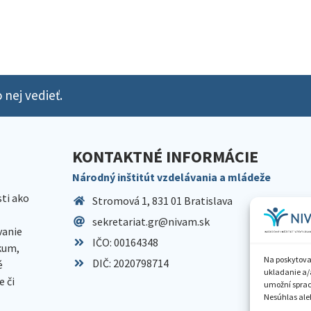
 nej vedieť.
KONTAKTNÉ INFORMÁCIE
Národný inštitút vzdelávania a mládeže
sti ako
Stromová 1, 831 01 Bratislava
sekretariat.gr@nivam.sk
anie
IČO: 00164348
skum,
Na poskytova
DIČ: 2020798714
é
ukladanie a/
 či
umožní spraco
Nesúhlas aleb