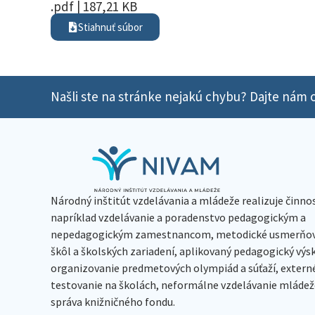
.pdf | 187,21 KB
Stiahnuť súbor
Našli ste na stránke nejakú chybu? Dajte nám o
Národný inštitút vzdelávania a mládeže realizuje činno
napríklad vzdelávanie a poradenstvo pedagogickým a
nepedagogickým zamestnancom, metodické usmerňov
škôl a školských zariadení, aplikovaný pedagogický vý
organizovanie predmetových olympiád a súťaží, extern
testovanie na školách, neformálne vzdelávanie mládeže
správa knižničného fondu.