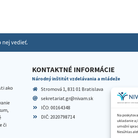
 nej vedieť.
KONTAKTNÉ INFORMÁCIE
Národný inštitút vzdelávania a mládeže
sti ako
Stromová 1, 831 01 Bratislava
sekretariat.gr@nivam.sk
anie
IČO: 00164348
skum,
Na poskytova
DIČ: 2020798714
é
ukladanie a/
 či
umožní spraco
Nesúhlas aleb