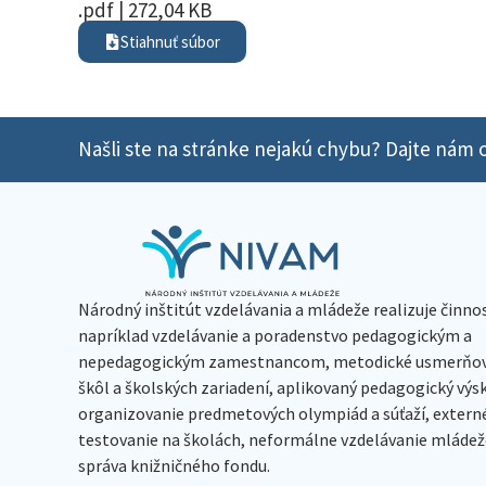
.pdf | 272,04 KB
Stiahnuť súbor
Našli ste na stránke nejakú chybu? Dajte nám o
Národný inštitút vzdelávania a mládeže realizuje činno
napríklad vzdelávanie a poradenstvo pedagogickým a
nepedagogickým zamestnancom, metodické usmerňov
škôl a školských zariadení, aplikovaný pedagogický vý
organizovanie predmetových olympiád a súťaží, extern
testovanie na školách, neformálne vzdelávanie mládeže
správa knižničného fondu.