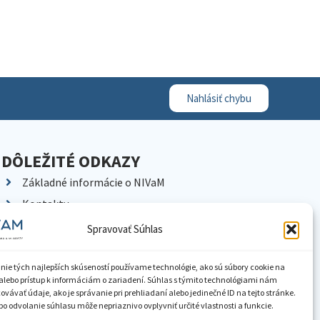
Nahlásiť chybu
DÔLEŽITÉ ODKAZY
Základné informácie o NIVaM
Kontakty
Kariéra
Spravovať Súhlas
Kde nás nájdete
Pracoviská NIVaM
nie tých najlepších skúseností používame technológie, ako sú súbory cookie na
alebo prístup k informáciám o zariadení. Súhlas s týmito technológiami nám
Dokumenty inštitúcie
vávať údaje, ako je správanie pri prehliadaní alebo jedinečné ID na tejto stránke.
o odvolanie súhlasu môže nepriaznivo ovplyvniť určité vlastnosti a funkcie.
Knižnica