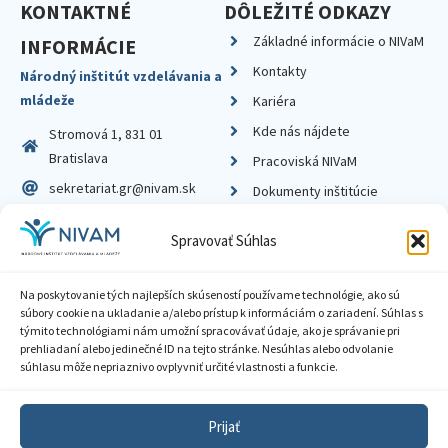
KONTAKTNÉ
DÔLEŽITÉ ODKAZY
Základné informácie o NIVaM
INFORMÁCIE
Kontakty
Národný inštitút vzdelávania a
mládeže
Kariéra
Kde nás nájdete
Stromová 1, 831 01
Bratislava
Pracoviská NIVaM
sekretariat.gr@nivam.sk
Dokumenty inštitúcie
IČO: 00164348
Knižnica
Spravovať Súhlas
DIČ: 2020798714
Na poskytovanie tých najlepších skúseností používame technológie, ako sú
súbory cookie na ukladanie a/alebo prístup k informáciám o zariadení. Súhlas s
týmito technológiami nám umožní spracovávať údaje, ako je správanie pri
prehliadaní alebo jedinečné ID na tejto stránke. Nesúhlas alebo odvolanie
Zásady ochrany súkromia
súhlasu môže nepriaznivo ovplyvniť určité vlastnosti a funkcie.
Vyhlásenie o prístupnosti
Prijať
Sprístupnenie informácií