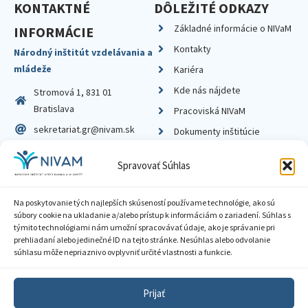
KONTAKTNÉ
DÔLEŽITÉ ODKAZY
Základné informácie o NIVaM
INFORMÁCIE
Kontakty
Národný inštitút vzdelávania a
mládeže
Kariéra
Kde nás nájdete
Stromová 1, 831 01
Bratislava
Pracoviská NIVaM
sekretariat.gr@nivam.sk
Dokumenty inštitúcie
IČO: 00164348
Knižnica
Spravovať Súhlas
DIČ: 2020798714
Na poskytovanie tých najlepších skúseností používame technológie, ako sú
súbory cookie na ukladanie a/alebo prístup k informáciám o zariadení. Súhlas s
týmito technológiami nám umožní spracovávať údaje, ako je správanie pri
prehliadaní alebo jedinečné ID na tejto stránke. Nesúhlas alebo odvolanie
Zásady ochrany súkromia
súhlasu môže nepriaznivo ovplyvniť určité vlastnosti a funkcie.
Vyhlásenie o prístupnosti
Prijať
Sprístupnenie informácií