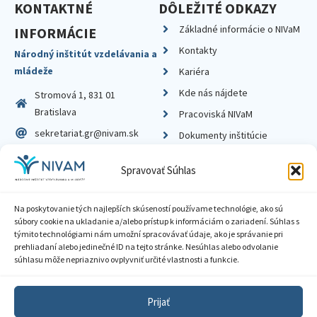
KONTAKTNÉ
DÔLEŽITÉ ODKAZY
Základné informácie o NIVaM
INFORMÁCIE
Kontakty
Národný inštitút vzdelávania a
mládeže
Kariéra
Kde nás nájdete
Stromová 1, 831 01
Bratislava
Pracoviská NIVaM
sekretariat.gr@nivam.sk
Dokumenty inštitúcie
IČO: 00164348
Knižnica
Spravovať Súhlas
DIČ: 2020798714
Na poskytovanie tých najlepších skúseností používame technológie, ako sú
súbory cookie na ukladanie a/alebo prístup k informáciám o zariadení. Súhlas s
týmito technológiami nám umožní spracovávať údaje, ako je správanie pri
prehliadaní alebo jedinečné ID na tejto stránke. Nesúhlas alebo odvolanie
Zásady ochrany súkromia
súhlasu môže nepriaznivo ovplyvniť určité vlastnosti a funkcie.
Vyhlásenie o prístupnosti
Prijať
Sprístupnenie informácií