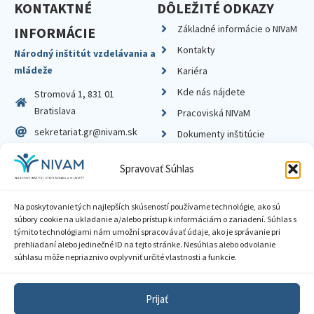
KONTAKTNÉ
DÔLEŽITÉ ODKAZY
Základné informácie o NIVaM
INFORMÁCIE
Kontakty
Národný inštitút vzdelávania a
mládeže
Kariéra
Kde nás nájdete
Stromová 1, 831 01
Bratislava
Pracoviská NIVaM
sekretariat.gr@nivam.sk
Dokumenty inštitúcie
IČO: 00164348
Knižnica
Spravovať Súhlas
DIČ: 2020798714
Na poskytovanie tých najlepších skúseností používame technológie, ako sú
súbory cookie na ukladanie a/alebo prístup k informáciám o zariadení. Súhlas s
týmito technológiami nám umožní spracovávať údaje, ako je správanie pri
prehliadaní alebo jedinečné ID na tejto stránke. Nesúhlas alebo odvolanie
Zásady ochrany súkromia
súhlasu môže nepriaznivo ovplyvniť určité vlastnosti a funkcie.
Vyhlásenie o prístupnosti
Prijať
Sprístupnenie informácií