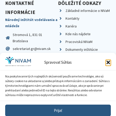
KONTAKTNÉ
DÔLEŽITÉ ODKAZY
Základné informácie o NIVaM
INFORMÁCIE
Kontakty
Národný inštitút vzdelávania a
mládeže
Kariéra
Kde nás nájdete
Stromová 1, 831 01
Bratislava
Pracoviská NIVaM
sekretariat.gr@nivam.sk
Dokumenty inštitúcie
IČO: 00164348
Knižnica
Spravovať Súhlas
DIČ: 2020798714
Na poskytovanie tých najlepších skúseností používame technológie, ako sú
súbory cookie na ukladanie a/alebo prístup k informáciám o zariadení. Súhlas s
týmito technológiami nám umožní spracovávať údaje, ako je správanie pri
prehliadaní alebo jedinečné ID na tejto stránke. Nesúhlas alebo odvolanie
Zásady ochrany súkromia
súhlasu môže nepriaznivo ovplyvniť určité vlastnosti a funkcie.
Vyhlásenie o prístupnosti
Prijať
Sprístupnenie informácií