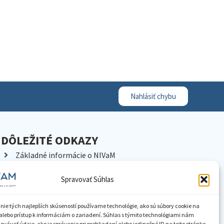
Nahlásiť chybu
DÔLEŽITÉ ODKAZY
Základné informácie o NIVaM
Kontakty
Spravovať Súhlas
Kariéra
Kde nás nájdete
nie tých najlepších skúseností používame technológie, ako sú súbory cookie na
Pracoviská NIVaM
alebo prístup k informáciám o zariadení. Súhlas s týmito technológiami nám
vávať údaje, ako je správanie pri prehliadaní alebo jedinečné ID na tejto stránke.