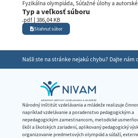
Fyzikálna olympiáda
,
Súťažné úlohy a autorské
Typ a veľkosť súboru
.pdf | 386,04 KB
Stiahnuť súbor
Našli ste na stránke nejakú chybu? Dajte nám o
Národný inštitút vzdelávania a mládeže realizuje činno
napríklad vzdelávanie a poradenstvo pedagogickým a
nepedagogickým zamestnancom, metodické usmerňov
škôl a školských zariadení, aplikovaný pedagogický vý
organizovanie predmetových olympiád a súťaží, extern