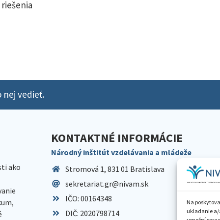
 riešenia
 nej vedieť.
KONTAKTNÉ INFORMÁCIE
Národný inštitút vzdelávania a mládeže
sti ako
Stromová 1, 831 01 Bratislava
sekretariat.gr@nivam.sk
anie
IČO: 00164348
skum,
Na poskytova
ukladanie a/
DIČ: 2020798714
é
umožní spraco