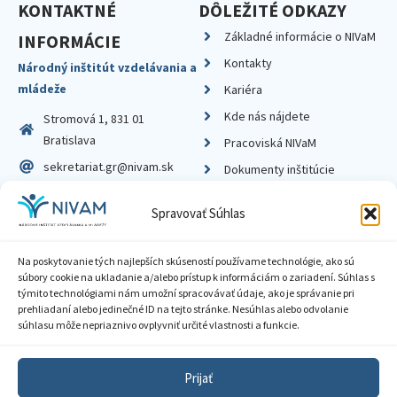
KONTAKTNÉ
DÔLEŽITÉ ODKAZY
Základné informácie o NIVaM
INFORMÁCIE
Kontakty
Národný inštitút vzdelávania a
mládeže
Kariéra
Kde nás nájdete
Stromová 1, 831 01
Bratislava
Pracoviská NIVaM
sekretariat.gr@nivam.sk
Dokumenty inštitúcie
IČO: 00164348
Knižnica
Spravovať Súhlas
DIČ: 2020798714
Na poskytovanie tých najlepších skúseností používame technológie, ako sú
súbory cookie na ukladanie a/alebo prístup k informáciám o zariadení. Súhlas s
týmito technológiami nám umožní spracovávať údaje, ako je správanie pri
prehliadaní alebo jedinečné ID na tejto stránke. Nesúhlas alebo odvolanie
Zásady ochrany súkromia
súhlasu môže nepriaznivo ovplyvniť určité vlastnosti a funkcie.
Vyhlásenie o prístupnosti
Prijať
Sprístupnenie informácií