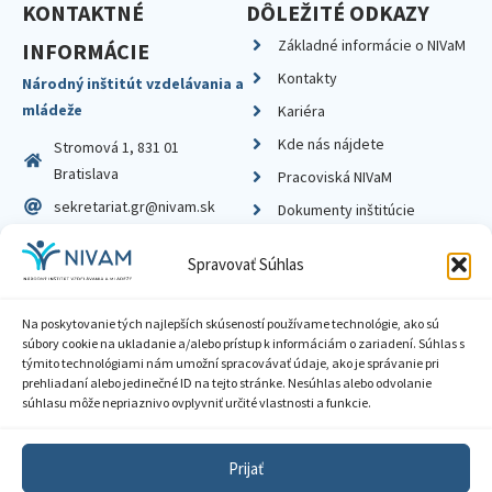
KONTAKTNÉ
DÔLEŽITÉ ODKAZY
Základné informácie o NIVaM
INFORMÁCIE
Kontakty
Národný inštitút vzdelávania a
mládeže
Kariéra
Kde nás nájdete
Stromová 1, 831 01
Bratislava
Pracoviská NIVaM
sekretariat.gr@nivam.sk
Dokumenty inštitúcie
IČO: 00164348
Knižnica
Spravovať Súhlas
DIČ: 2020798714
Na poskytovanie tých najlepších skúseností používame technológie, ako sú
súbory cookie na ukladanie a/alebo prístup k informáciám o zariadení. Súhlas s
týmito technológiami nám umožní spracovávať údaje, ako je správanie pri
prehliadaní alebo jedinečné ID na tejto stránke. Nesúhlas alebo odvolanie
Zásady ochrany súkromia
súhlasu môže nepriaznivo ovplyvniť určité vlastnosti a funkcie.
Vyhlásenie o prístupnosti
Prijať
Sprístupnenie informácií