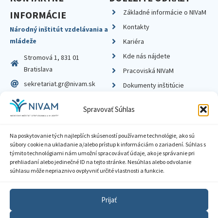
Základné informácie o NIVaM
INFORMÁCIE
Kontakty
Národný inštitút vzdelávania a
mládeže
Kariéra
Kde nás nájdete
Stromová 1, 831 01
Bratislava
Pracoviská NIVaM
sekretariat.gr@nivam.sk
Dokumenty inštitúcie
IČO: 00164348
Knižnica
Spravovať Súhlas
DIČ: 2020798714
Na poskytovanie tých najlepších skúseností používame technológie, ako sú
súbory cookie na ukladanie a/alebo prístup k informáciám o zariadení. Súhlas s
týmito technológiami nám umožní spracovávať údaje, ako je správanie pri
prehliadaní alebo jedinečné ID na tejto stránke. Nesúhlas alebo odvolanie
Zásady ochrany súkromia
súhlasu môže nepriaznivo ovplyvniť určité vlastnosti a funkcie.
Vyhlásenie o prístupnosti
Prijať
Sprístupnenie informácií