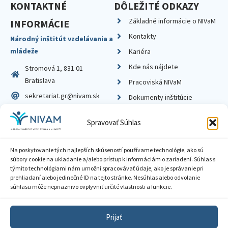
KONTAKTNÉ
DÔLEŽITÉ ODKAZY
Základné informácie o NIVaM
INFORMÁCIE
Kontakty
Národný inštitút vzdelávania a
mládeže
Kariéra
Kde nás nájdete
Stromová 1, 831 01
Bratislava
Pracoviská NIVaM
sekretariat.gr@nivam.sk
Dokumenty inštitúcie
IČO: 00164348
Knižnica
Spravovať Súhlas
DIČ: 2020798714
Na poskytovanie tých najlepších skúseností používame technológie, ako sú
súbory cookie na ukladanie a/alebo prístup k informáciám o zariadení. Súhlas s
týmito technológiami nám umožní spracovávať údaje, ako je správanie pri
prehliadaní alebo jedinečné ID na tejto stránke. Nesúhlas alebo odvolanie
Zásady ochrany súkromia
súhlasu môže nepriaznivo ovplyvniť určité vlastnosti a funkcie.
Vyhlásenie o prístupnosti
Prijať
Sprístupnenie informácií