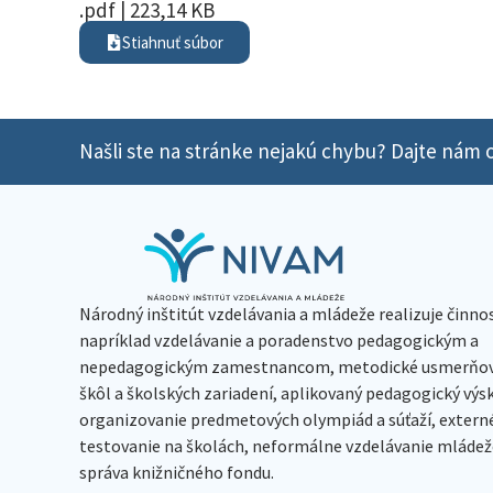
.pdf | 223,14 KB
Stiahnuť súbor
Našli ste na stránke nejakú chybu? Dajte nám o
Národný inštitút vzdelávania a mládeže realizuje činno
napríklad vzdelávanie a poradenstvo pedagogickým a
nepedagogickým zamestnancom, metodické usmerňov
škôl a školských zariadení, aplikovaný pedagogický vý
organizovanie predmetových olympiád a súťaží, extern
testovanie na školách, neformálne vzdelávanie mládeže
správa knižničného fondu.