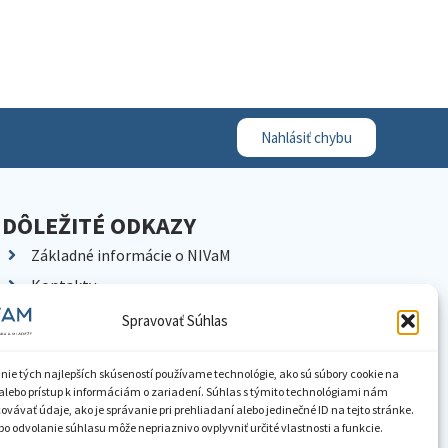
Nahlásiť chybu
DÔLEŽITÉ ODKAZY
Základné informácie o NIVaM
Kontakty
Kariéra
Spravovať Súhlas
Kde nás nájdete
Pracoviská NIVaM
nie tých najlepších skúseností používame technológie, ako sú súbory cookie na
alebo prístup k informáciám o zariadení. Súhlas s týmito technológiami nám
Dokumenty inštitúcie
vávať údaje, ako je správanie pri prehliadaní alebo jedinečné ID na tejto stránke.
o odvolanie súhlasu môže nepriaznivo ovplyvniť určité vlastnosti a funkcie.
Knižnica