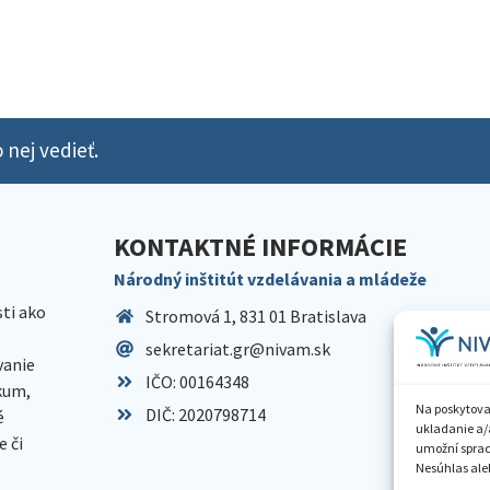
 nej vedieť.
KONTAKTNÉ INFORMÁCIE
Národný inštitút vzdelávania a mládeže
sti ako
Stromová 1, 831 01 Bratislava
sekretariat.gr@nivam.sk
anie
IČO: 00164348
skum,
Na poskytova
DIČ: 2020798714
é
ukladanie a/
 či
umožní spraco
Nesúhlas aleb