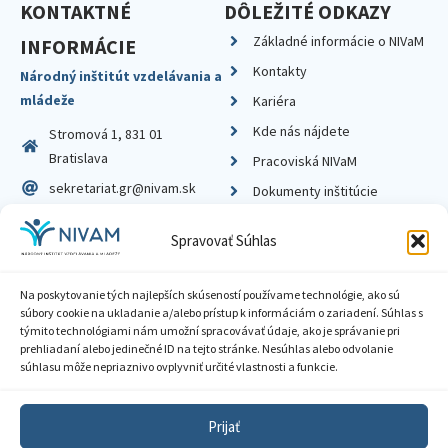
KONTAKTNÉ
DÔLEŽITÉ ODKAZY
Základné informácie o NIVaM
INFORMÁCIE
Kontakty
Národný inštitút vzdelávania a
mládeže
Kariéra
Kde nás nájdete
Stromová 1, 831 01
Bratislava
Pracoviská NIVaM
sekretariat.gr@nivam.sk
Dokumenty inštitúcie
IČO: 00164348
Knižnica
Spravovať Súhlas
DIČ: 2020798714
Na poskytovanie tých najlepších skúseností používame technológie, ako sú
súbory cookie na ukladanie a/alebo prístup k informáciám o zariadení. Súhlas s
týmito technológiami nám umožní spracovávať údaje, ako je správanie pri
prehliadaní alebo jedinečné ID na tejto stránke. Nesúhlas alebo odvolanie
Zásady ochrany súkromia
súhlasu môže nepriaznivo ovplyvniť určité vlastnosti a funkcie.
Vyhlásenie o prístupnosti
Prijať
Sprístupnenie informácií