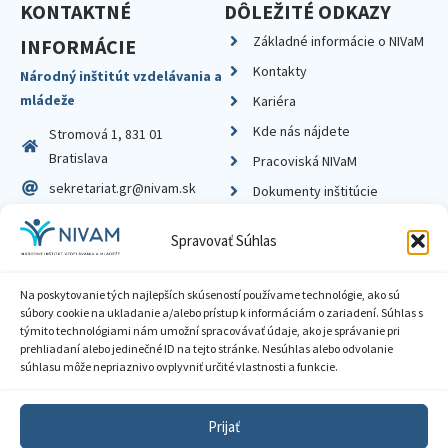
KONTAKTNÉ
DÔLEŽITÉ ODKAZY
Základné informácie o NIVaM
INFORMÁCIE
Kontakty
Národný inštitút vzdelávania a
mládeže
Kariéra
Kde nás nájdete
Stromová 1, 831 01
Bratislava
Pracoviská NIVaM
sekretariat.gr@nivam.sk
Dokumenty inštitúcie
IČO: 00164348
Knižnica
Spravovať Súhlas
DIČ: 2020798714
Na poskytovanie tých najlepších skúseností používame technológie, ako sú
súbory cookie na ukladanie a/alebo prístup k informáciám o zariadení. Súhlas s
týmito technológiami nám umožní spracovávať údaje, ako je správanie pri
prehliadaní alebo jedinečné ID na tejto stránke. Nesúhlas alebo odvolanie
Zásady ochrany súkromia
súhlasu môže nepriaznivo ovplyvniť určité vlastnosti a funkcie.
Vyhlásenie o prístupnosti
Prijať
Sprístupnenie informácií