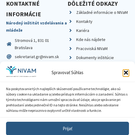
KONTAKTNÉ
DÔLEŽITÉ ODKAZY
Základné informácie o NIVaM
INFORMÁCIE
Kontakty
Národný inštitút vzdelávania a
mládeže
Kariéra
Kde nás nájdete
Stromová 1, 831 01
Bratislava
Pracoviská NIVaM
sekretariat.gr@nivam.sk
Dokumenty inštitúcie
IČO: 00164348
Knižnica
Spravovať Súhlas
DIČ: 2020798714
Na poskytovanie tých najlepších skúseností používame technológie, ako sú
súbory cookie na ukladanie a/alebo prístup k informáciám o zariadení. Súhlas s
týmito technológiami nám umožní spracovávať údaje, ako je správanie pri
prehliadaní alebo jedinečné ID na tejto stránke. Nesúhlas alebo odvolanie
Zásady ochrany súkromia
súhlasu môže nepriaznivo ovplyvniť určité vlastnosti a funkcie.
Vyhlásenie o prístupnosti
Prijať
Sprístupnenie informácií