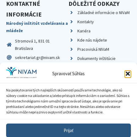
KONTAKTNÉ
DÔLEŽITÉ ODKAZY
Základné informácie o NIVaM
INFORMÁCIE
Kontakty
Národný inštitút vzdelávania a
mládeže
Kariéra
Kde nás nájdete
Stromová 1, 831 01
Bratislava
Pracoviská NIVaM
sekretariat.gr@nivam.sk
Dokumenty inštitúcie
IČO: 00164348
Knižnica
Spravovať Súhlas
DIČ: 2020798714
Na poskytovanie tých najlepších skúseností používame technológie, ako sú
súbory cookie na ukladanie a/alebo prístup k informáciám o zariadení. Súhlas s
týmito technológiami nám umožní spracovávať údaje, ako je správanie pri
prehliadaní alebo jedinečné ID na tejto stránke. Nesúhlas alebo odvolanie
Zásady ochrany súkromia
súhlasu môže nepriaznivo ovplyvniť určité vlastnosti a funkcie.
Vyhlásenie o prístupnosti
Prijať
Sprístupnenie informácií