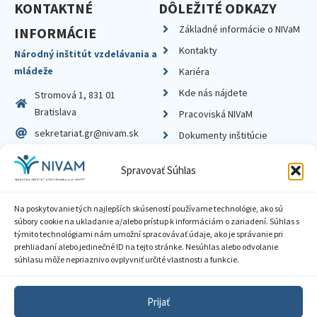
KONTAKTNÉ
DÔLEŽITÉ ODKAZY
Základné informácie o NIVaM
INFORMÁCIE
Kontakty
Národný inštitút vzdelávania a
mládeže
Kariéra
Kde nás nájdete
Stromová 1, 831 01
Bratislava
Pracoviská NIVaM
sekretariat.gr@nivam.sk
Dokumenty inštitúcie
IČO: 00164348
Knižnica
Spravovať Súhlas
DIČ: 2020798714
Na poskytovanie tých najlepších skúseností používame technológie, ako sú
súbory cookie na ukladanie a/alebo prístup k informáciám o zariadení. Súhlas s
týmito technológiami nám umožní spracovávať údaje, ako je správanie pri
prehliadaní alebo jedinečné ID na tejto stránke. Nesúhlas alebo odvolanie
Zásady ochrany súkromia
súhlasu môže nepriaznivo ovplyvniť určité vlastnosti a funkcie.
Vyhlásenie o prístupnosti
Prijať
Sprístupnenie informácií