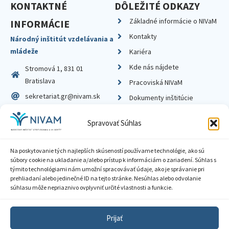
KONTAKTNÉ
DÔLEŽITÉ ODKAZY
Základné informácie o NIVaM
INFORMÁCIE
Kontakty
Národný inštitút vzdelávania a
mládeže
Kariéra
Kde nás nájdete
Stromová 1, 831 01
Bratislava
Pracoviská NIVaM
sekretariat.gr@nivam.sk
Dokumenty inštitúcie
IČO: 00164348
Knižnica
Spravovať Súhlas
DIČ: 2020798714
Na poskytovanie tých najlepších skúseností používame technológie, ako sú
súbory cookie na ukladanie a/alebo prístup k informáciám o zariadení. Súhlas s
týmito technológiami nám umožní spracovávať údaje, ako je správanie pri
prehliadaní alebo jedinečné ID na tejto stránke. Nesúhlas alebo odvolanie
Zásady ochrany súkromia
súhlasu môže nepriaznivo ovplyvniť určité vlastnosti a funkcie.
Vyhlásenie o prístupnosti
Prijať
Sprístupnenie informácií