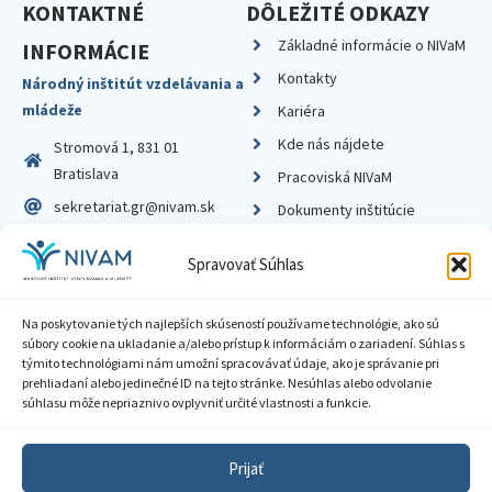
KONTAKTNÉ
DÔLEŽITÉ ODKAZY
Základné informácie o NIVaM
INFORMÁCIE
Kontakty
Národný inštitút vzdelávania a
mládeže
Kariéra
Kde nás nájdete
Stromová 1, 831 01
Bratislava
Pracoviská NIVaM
sekretariat.gr@nivam.sk
Dokumenty inštitúcie
IČO: 00164348
Knižnica
Spravovať Súhlas
DIČ: 2020798714
Na poskytovanie tých najlepších skúseností používame technológie, ako sú
súbory cookie na ukladanie a/alebo prístup k informáciám o zariadení. Súhlas s
týmito technológiami nám umožní spracovávať údaje, ako je správanie pri
prehliadaní alebo jedinečné ID na tejto stránke. Nesúhlas alebo odvolanie
Zásady ochrany súkromia
súhlasu môže nepriaznivo ovplyvniť určité vlastnosti a funkcie.
Vyhlásenie o prístupnosti
Prijať
Sprístupnenie informácií