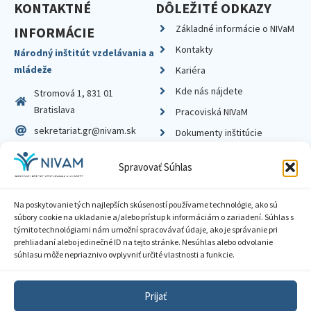
KONTAKTNÉ
DÔLEŽITÉ ODKAZY
Základné informácie o NIVaM
INFORMÁCIE
Kontakty
Národný inštitút vzdelávania a
mládeže
Kariéra
Kde nás nájdete
Stromová 1, 831 01
Bratislava
Pracoviská NIVaM
sekretariat.gr@nivam.sk
Dokumenty inštitúcie
IČO: 00164348
Knižnica
Spravovať Súhlas
DIČ: 2020798714
Na poskytovanie tých najlepších skúseností používame technológie, ako sú
súbory cookie na ukladanie a/alebo prístup k informáciám o zariadení. Súhlas s
týmito technológiami nám umožní spracovávať údaje, ako je správanie pri
prehliadaní alebo jedinečné ID na tejto stránke. Nesúhlas alebo odvolanie
Zásady ochrany súkromia
súhlasu môže nepriaznivo ovplyvniť určité vlastnosti a funkcie.
Vyhlásenie o prístupnosti
Prijať
Sprístupnenie informácií