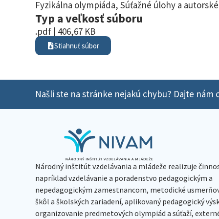
Fyzikálna olympiáda
,
Súťažné úlohy a autorské
Typ a veľkosť súboru
.pdf | 406,67 KB
Stiahnuť súbor
Našli ste na stránke nejakú chybu? Dajte nám o
Národný inštitút vzdelávania a mládeže realizuje činno
napríklad vzdelávanie a poradenstvo pedagogickým a
nepedagogickým zamestnancom, metodické usmerňov
škôl a školských zariadení, aplikovaný pedagogický vý
organizovanie predmetových olympiád a súťaží, extern