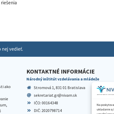
 riešenia
 nej vedieť.
KONTAKTNÉ INFORMÁCIE
Národný inštitút vzdelávania a mládeže
sti ako
Stromová 1, 831 01 Bratislava
sekretariat.gr@nivam.sk
anie
IČO: 00164348
skum,
Na poskytova
ukladanie a/
DIČ: 2020798714
é
umožní spraco