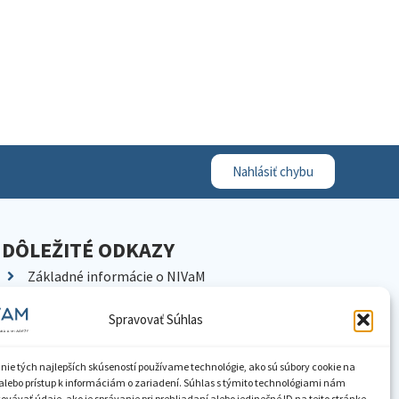
Nahlásiť chybu
DÔLEŽITÉ ODKAZY
Základné informácie o NIVaM
Kontakty
Spravovať Súhlas
Kariéra
Kde nás nájdete
nie tých najlepších skúseností používame technológie, ako sú súbory cookie na
Pracoviská NIVaM
alebo prístup k informáciám o zariadení. Súhlas s týmito technológiami nám
vávať údaje, ako je správanie pri prehliadaní alebo jedinečné ID na tejto stránke.