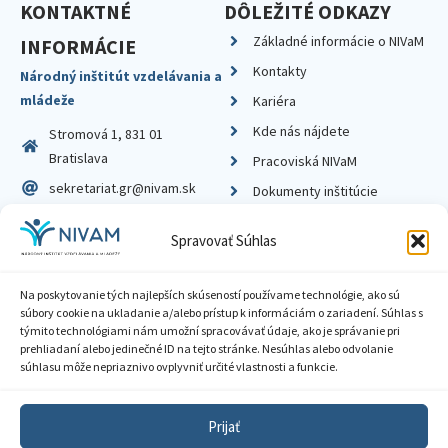
KONTAKTNÉ
DÔLEŽITÉ ODKAZY
Základné informácie o NIVaM
INFORMÁCIE
Kontakty
Národný inštitút vzdelávania a
mládeže
Kariéra
Kde nás nájdete
Stromová 1, 831 01
Bratislava
Pracoviská NIVaM
sekretariat.gr@nivam.sk
Dokumenty inštitúcie
IČO: 00164348
Knižnica
Spravovať Súhlas
DIČ: 2020798714
Na poskytovanie tých najlepších skúseností používame technológie, ako sú
súbory cookie na ukladanie a/alebo prístup k informáciám o zariadení. Súhlas s
týmito technológiami nám umožní spracovávať údaje, ako je správanie pri
prehliadaní alebo jedinečné ID na tejto stránke. Nesúhlas alebo odvolanie
Zásady ochrany súkromia
súhlasu môže nepriaznivo ovplyvniť určité vlastnosti a funkcie.
Vyhlásenie o prístupnosti
Prijať
Sprístupnenie informácií