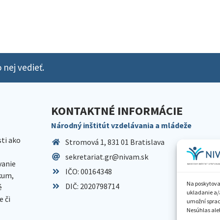
 nej vedieť.
KONTAKTNÉ INFORMÁCIE
Národný inštitút vzdelávania a mládeže
sti ako
Stromová 1, 831 01 Bratislava
sekretariat.gr@nivam.sk
anie
IČO: 00164348
skum,
Na poskytova
DIČ: 2020798714
é
ukladanie a/
 či
umožní spraco
Nesúhlas aleb