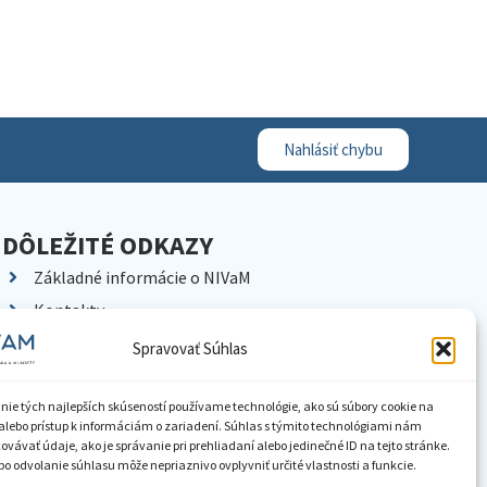
Nahlásiť chybu
DÔLEŽITÉ ODKAZY
Základné informácie o NIVaM
Kontakty
Kariéra
Spravovať Súhlas
Kde nás nájdete
Pracoviská NIVaM
nie tých najlepších skúseností používame technológie, ako sú súbory cookie na
alebo prístup k informáciám o zariadení. Súhlas s týmito technológiami nám
Dokumenty inštitúcie
vávať údaje, ako je správanie pri prehliadaní alebo jedinečné ID na tejto stránke.
o odvolanie súhlasu môže nepriaznivo ovplyvniť určité vlastnosti a funkcie.
Knižnica