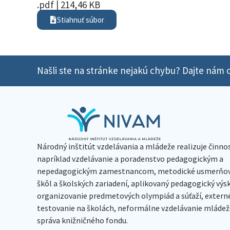
.pdf | 214,46 KB
Stiahnuť súbor
Našli ste na stránke nejakú chybu? Dajte nám o
Národný inštitút vzdelávania a mládeže realizuje činno
napríklad vzdelávanie a poradenstvo pedagogickým a
nepedagogickým zamestnancom, metodické usmerňov
škôl a školských zariadení, aplikovaný pedagogický vý
organizovanie predmetových olympiád a súťaží, extern
testovanie na školách, neformálne vzdelávanie mládeže
správa knižničného fondu.