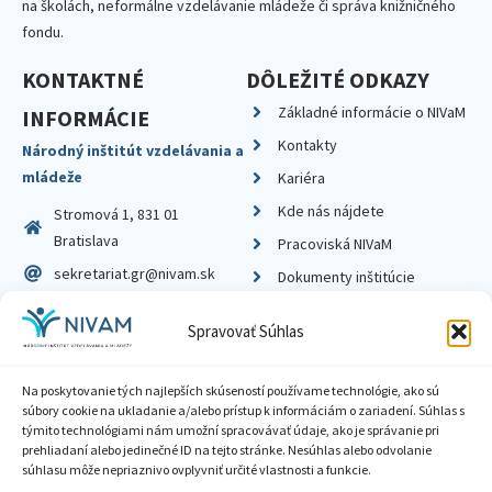
na školách, neformálne vzdelávanie mládeže či správa knižničného
fondu.
KONTAKTNÉ
DÔLEŽITÉ ODKAZY
Základné informácie o NIVaM
INFORMÁCIE
Kontakty
Národný inštitút vzdelávania a
mládeže
Kariéra
Kde nás nájdete
Stromová 1, 831 01
Bratislava
Pracoviská NIVaM
sekretariat.gr@nivam.sk
Dokumenty inštitúcie
IČO: 00164348
Knižnica
Spravovať Súhlas
DIČ: 2020798714
Na poskytovanie tých najlepších skúseností používame technológie, ako sú
súbory cookie na ukladanie a/alebo prístup k informáciám o zariadení. Súhlas s
týmito technológiami nám umožní spracovávať údaje, ako je správanie pri
prehliadaní alebo jedinečné ID na tejto stránke. Nesúhlas alebo odvolanie
Zásady ochrany súkromia
súhlasu môže nepriaznivo ovplyvniť určité vlastnosti a funkcie.