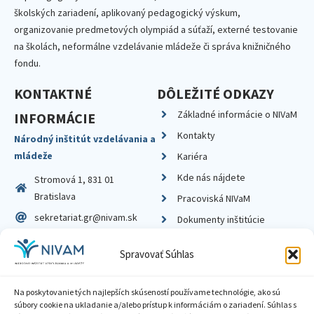
školských zariadení, aplikovaný pedagogický výskum,
organizovanie predmetových olympiád a súťaží, externé testovanie
na školách, neformálne vzdelávanie mládeže či správa knižničného
fondu.
KONTAKTNÉ
DÔLEŽITÉ ODKAZY
Základné informácie o NIVaM
INFORMÁCIE
Kontakty
Národný inštitút vzdelávania a
mládeže
Kariéra
Kde nás nájdete
Stromová 1, 831 01
Bratislava
Pracoviská NIVaM
sekretariat.gr@nivam.sk
Dokumenty inštitúcie
IČO: 00164348
Knižnica
Spravovať Súhlas
DIČ: 2020798714
Na poskytovanie tých najlepších skúseností používame technológie, ako sú
súbory cookie na ukladanie a/alebo prístup k informáciám o zariadení. Súhlas s