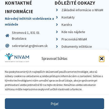
KONTAKTNÉ
DÔLEŽITÉ ODKAZY
Základné informácie o NIVaM
INFORMÁCIE
Kontakty
Národný inštitút vzdelávania a
mládeže
Kariéra
Kde nás nájdete
Stromová 1, 831 01
Bratislava
Pracoviská NIVaM
sekretariat.gr@nivam.sk
Dokumenty inštitúcie
IČO: 00164348
Knižnica
Spravovať Súhlas
DIČ: 2020798714
Na poskytovanie tých najlepších skúseností používame technológie, ako sú
súbory cookie na ukladanie a/alebo prístup k informáciám o zariadení. Súhlas s
týmito technológiami nám umožní spracovávať údaje, ako je správanie pri
prehliadaní alebo jedinečné ID na tejto stránke. Nesúhlas alebo odvolanie
Zásady ochrany súkromia
súhlasu môže nepriaznivo ovplyvniť určité vlastnosti a funkcie.
Vyhlásenie o prístupnosti
Prijať
Sprístupnenie informácií