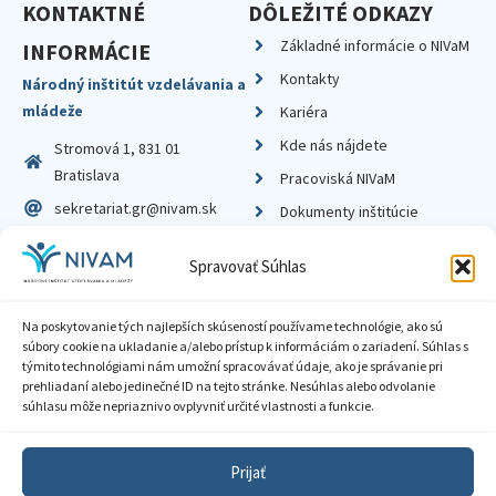
KONTAKTNÉ
DÔLEŽITÉ ODKAZY
Základné informácie o NIVaM
INFORMÁCIE
Kontakty
Národný inštitút vzdelávania a
mládeže
Kariéra
Kde nás nájdete
Stromová 1, 831 01
Bratislava
Pracoviská NIVaM
sekretariat.gr@nivam.sk
Dokumenty inštitúcie
IČO: 00164348
Knižnica
Spravovať Súhlas
DIČ: 2020798714
Na poskytovanie tých najlepších skúseností používame technológie, ako sú
súbory cookie na ukladanie a/alebo prístup k informáciám o zariadení. Súhlas s
týmito technológiami nám umožní spracovávať údaje, ako je správanie pri
prehliadaní alebo jedinečné ID na tejto stránke. Nesúhlas alebo odvolanie
Zásady ochrany súkromia
súhlasu môže nepriaznivo ovplyvniť určité vlastnosti a funkcie.
Vyhlásenie o prístupnosti
Prijať
Sprístupnenie informácií