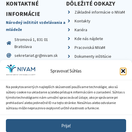
KONTAKTNÉ
DÔLEŽITÉ ODKAZY
Základné informácie o NIVaM
INFORMÁCIE
Kontakty
Národný inštitút vzdelávania a
mládeže
Kariéra
Kde nás nájdete
Stromová 1, 831 01
Bratislava
Pracoviská NIVaM
sekretariat.gr@nivam.sk
Dokumenty inštitúcie
IČO: 00164348
Knižnica
Spravovať Súhlas
DIČ: 2020798714
Na poskytovanie tých najlepších skúseností používame technológie, ako sú
súbory cookie na ukladanie a/alebo prístup k informáciám o zariadení. Súhlas s
týmito technológiami nám umožní spracovávať údaje, ako je správanie pri
prehliadaní alebo jedinečné ID na tejto stránke. Nesúhlas alebo odvolanie
Zásady ochrany súkromia
súhlasu môže nepriaznivo ovplyvniť určité vlastnosti a funkcie.
Vyhlásenie o prístupnosti
Prijať
Sprístupnenie informácií