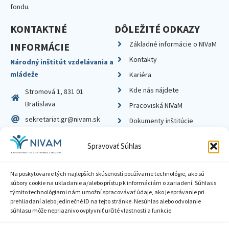
fondu.
KONTAKTNÉ
DÔLEŽITÉ ODKAZY
Základné informácie o NIVaM
INFORMÁCIE
Kontakty
Národný inštitút vzdelávania a
mládeže
Kariéra
Kde nás nájdete
Stromová 1, 831 01
Bratislava
Pracoviská NIVaM
sekretariat.gr@nivam.sk
Dokumenty inštitúcie
IČO: 00164348
Knižnica
Spravovať Súhlas
DIČ: 2020798714
Na poskytovanie tých najlepších skúseností používame technológie, ako sú
súbory cookie na ukladanie a/alebo prístup k informáciám o zariadení. Súhlas s
týmito technológiami nám umožní spracovávať údaje, ako je správanie pri
prehliadaní alebo jedinečné ID na tejto stránke. Nesúhlas alebo odvolanie
Zásady ochrany súkromia
súhlasu môže nepriaznivo ovplyvniť určité vlastnosti a funkcie.
Vyhlásenie o prístupnosti