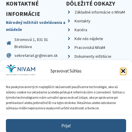
KONTAKTNÉ
DÔLEŽITÉ ODKAZY
Základné informácie o NIVaM
INFORMÁCIE
Kontakty
Národný inštitút vzdelávania a
mládeže
Kariéra
Kde nás nájdete
Stromová 1, 831 01
Bratislava
Pracoviská NIVaM
sekretariat.gr@nivam.sk
Dokumenty inštitúcie
IČO: 00164348
Knižnica
Spravovať Súhlas
DIČ: 2020798714
Na poskytovanie tých najlepších skúseností používame technológie, ako sú
súbory cookie na ukladanie a/alebo prístup k informáciám o zariadení. Súhlas s
týmito technológiami nám umožní spracovávať údaje, ako je správanie pri
prehliadaní alebo jedinečné ID na tejto stránke. Nesúhlas alebo odvolanie
Zásady ochrany súkromia
súhlasu môže nepriaznivo ovplyvniť určité vlastnosti a funkcie.
Vyhlásenie o prístupnosti
Prijať
Sprístupnenie informácií