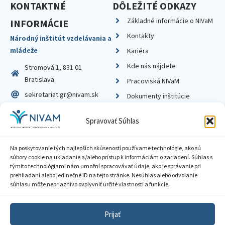
KONTAKTNÉ
DÔLEŽITÉ ODKAZY
Základné informácie o NIVaM
INFORMÁCIE
Kontakty
Národný inštitút vzdelávania a
mládeže
Kariéra
Kde nás nájdete
Stromová 1, 831 01
Bratislava
Pracoviská NIVaM
sekretariat.gr@nivam.sk
Dokumenty inštitúcie
IČO: 00164348
Knižnica
Spravovať Súhlas
DIČ: 2020798714
Na poskytovanie tých najlepších skúseností používame technológie, ako sú
súbory cookie na ukladanie a/alebo prístup k informáciám o zariadení. Súhlas s
týmito technológiami nám umožní spracovávať údaje, ako je správanie pri
prehliadaní alebo jedinečné ID na tejto stránke. Nesúhlas alebo odvolanie
Zásady ochrany súkromia
súhlasu môže nepriaznivo ovplyvniť určité vlastnosti a funkcie.
Vyhlásenie o prístupnosti
Prijať
Sprístupnenie informácií