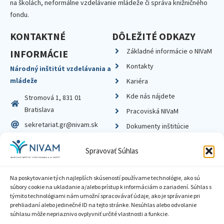
na školách, neformálne vzdelávanie mládeže či správa knižničného
fondu.
KONTAKTNÉ
DÔLEŽITÉ ODKAZY
Základné informácie o NIVaM
INFORMÁCIE
Kontakty
Národný inštitút vzdelávania a
mládeže
Kariéra
Kde nás nájdete
Stromová 1, 831 01
Bratislava
Pracoviská NIVaM
sekretariat.gr@nivam.sk
Dokumenty inštitúcie
IČO: 00164348
Knižnica
Spravovať Súhlas
DIČ: 2020798714
Na poskytovanie tých najlepších skúseností používame technológie, ako sú
súbory cookie na ukladanie a/alebo prístup k informáciám o zariadení. Súhlas s
týmito technológiami nám umožní spracovávať údaje, ako je správanie pri
prehliadaní alebo jedinečné ID na tejto stránke. Nesúhlas alebo odvolanie
Zásady ochrany súkromia
súhlasu môže nepriaznivo ovplyvniť určité vlastnosti a funkcie.