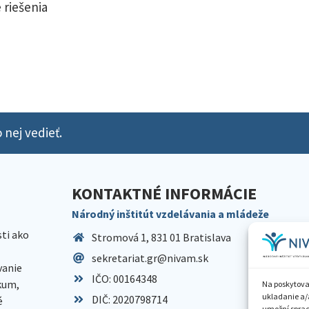
 riešenia
 nej vedieť.
KONTAKTNÉ INFORMÁCIE
Národný inštitút vzdelávania a mládeže
sti ako
Stromová 1, 831 01 Bratislava
sekretariat.gr@nivam.sk
anie
IČO: 00164348
skum,
Na poskytova
ukladanie a/
DIČ: 2020798714
é
umožní spraco