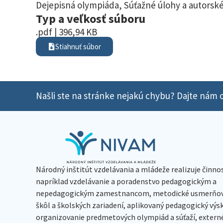
Dejepisná olympiáda
,
Súťažné úlohy a autorské
Typ a veľkosť súboru
.pdf | 396,94 KB
Stiahnuť súbor
Našli ste na stránke nejakú chybu? Dajte nám o
Národný inštitút vzdelávania a mládeže realizuje činno
napríklad vzdelávanie a poradenstvo pedagogickým a
nepedagogickým zamestnancom, metodické usmerňov
škôl a školských zariadení, aplikovaný pedagogický vý
organizovanie predmetových olympiád a súťaží, extern