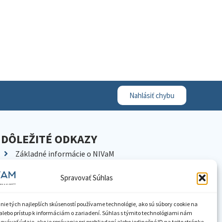
Nahlásiť chybu
DÔLEŽITÉ ODKAZY
Základné informácie o NIVaM
Kontakty
Spravovať Súhlas
Kariéra
Kde nás nájdete
nie tých najlepších skúseností používame technológie, ako sú súbory cookie na
Pracoviská NIVaM
alebo prístup k informáciám o zariadení. Súhlas s týmito technológiami nám
vávať údaje, ako je správanie pri prehliadaní alebo jedinečné ID na tejto stránke.