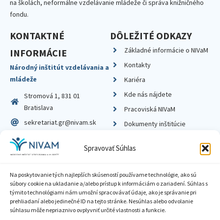
na školách, neformálne vzdelávanie mládeže či správa knižničného
fondu.
KONTAKTNÉ
DÔLEŽITÉ ODKAZY
Základné informácie o NIVaM
INFORMÁCIE
Kontakty
Národný inštitút vzdelávania a
mládeže
Kariéra
Kde nás nájdete
Stromová 1, 831 01
Bratislava
Pracoviská NIVaM
sekretariat.gr@nivam.sk
Dokumenty inštitúcie
IČO: 00164348
Knižnica
Spravovať Súhlas
DIČ: 2020798714
Na poskytovanie tých najlepších skúseností používame technológie, ako sú
súbory cookie na ukladanie a/alebo prístup k informáciám o zariadení. Súhlas s
týmito technológiami nám umožní spracovávať údaje, ako je správanie pri
prehliadaní alebo jedinečné ID na tejto stránke. Nesúhlas alebo odvolanie
Zásady ochrany súkromia
súhlasu môže nepriaznivo ovplyvniť určité vlastnosti a funkcie.