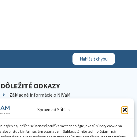
Nahlásiť chybu
DÔLEŽITÉ ODKAZY
Základné informácie o NIVaM
Kontakty
Spravovať Súhlas
Kariéra
Kde nás nájdete
nie tých najlepších skúseností používame technológie, ako sú súbory cookie na
Pracoviská NIVaM
alebo prístup k informáciám o zariadení. Súhlas s týmito technológiami nám
vávať údaje, ako je správanie pri prehliadaní alebo jedinečné ID na tejto stránke.