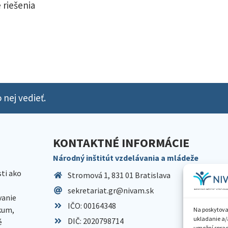
 riešenia
 nej vedieť.
KONTAKTNÉ INFORMÁCIE
Národný inštitút vzdelávania a mládeže
sti ako
Stromová 1, 831 01 Bratislava
sekretariat.gr@nivam.sk
anie
IČO: 00164348
skum,
Na poskytova
ukladanie a/
DIČ: 2020798714
é
umožní spraco