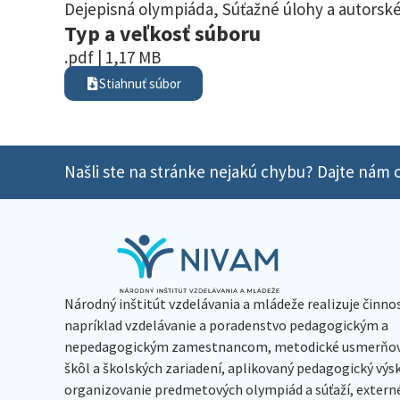
Dejepisná olympiáda
,
Súťažné úlohy a autorské
Typ a veľkosť súboru
.pdf | 1,17 MB
Stiahnuť súbor
Našli ste na stránke nejakú chybu? Dajte nám o
Národný inštitút vzdelávania a mládeže realizuje činno
napríklad vzdelávanie a poradenstvo pedagogickým a
nepedagogickým zamestnancom, metodické usmerňov
škôl a školských zariadení, aplikovaný pedagogický vý
organizovanie predmetových olympiád a súťaží, extern