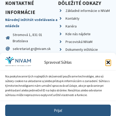
KONTAKTNÉ
DÔLEŽITÉ ODKAZY
Základné informácie o NIVaM
INFORMÁCIE
Kontakty
Národný inštitút vzdelávania a
mládeže
Kariéra
Kde nás nájdete
Stromová 1, 831 01
Bratislava
Pracoviská NIVaM
sekretariat.gr@nivam.sk
Dokumenty inštitúcie
IČO: 00164348
Knižnica
Spravovať Súhlas
DIČ: 2020798714
Na poskytovanie tých najlepších skúseností používame technológie, ako sú
súbory cookie na ukladanie a/alebo prístup k informáciám o zariadení. Súhlas s
týmito technológiami nám umožní spracovávať údaje, ako je správanie pri
prehliadaní alebo jedinečné ID na tejto stránke. Nesúhlas alebo odvolanie
Zásady ochrany súkromia
súhlasu môže nepriaznivo ovplyvniť určité vlastnosti a funkcie.
Vyhlásenie o prístupnosti
Prijať
Sprístupnenie informácií